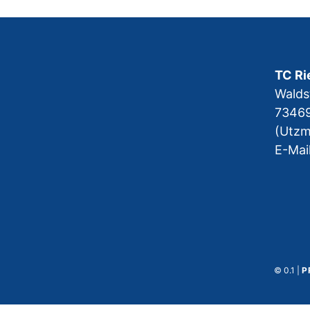
TC Ri
Walds
73469
(Utz
E-Mai
© 0.1 |
P